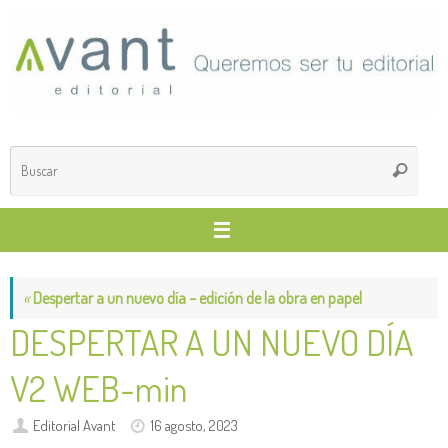
Saltar
al
contenido
Búsq
Buscar
para
«
Despertar a un nuevo día – edición de la obra en papel
DESPERTAR A UN NUEVO DÍA
V2 WEB-min
Editorial Avant
16 agosto, 2023