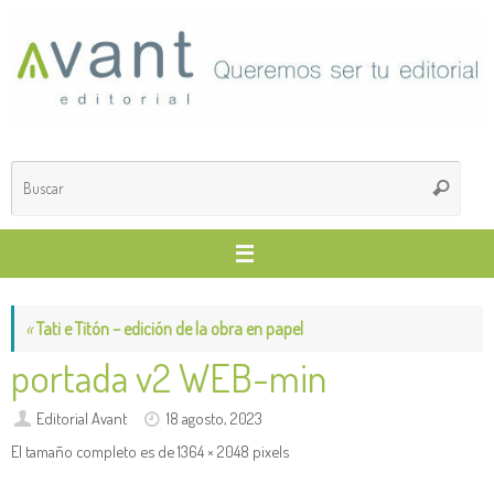
Saltar
al
contenido
Búsq
Buscar
para
«
Tati e Titón – edición de la obra en papel
portada v2 WEB-min
Editorial Avant
18 agosto, 2023
El tamaño completo es de
1364 × 2048
pixels