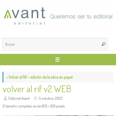
Saltar
al
contenido
Búsq
Buscar
para
«
Volver al Rif – edición de la obra en papel
volver al rif v2 WEB
Editorial Avant
5 octubre, 2023
El tamaño completo es de
833 × 1251
pixels