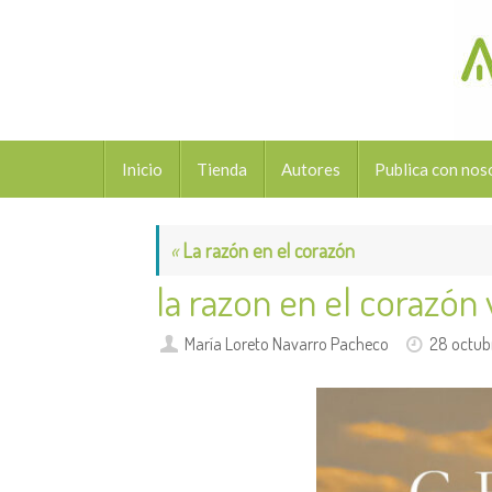
Saltar
al
contenido
Saltar
Inicio
Tienda
Autores
Publica con nos
al
contenido
«
La razón en el corazón
la razon en el corazón
María Loreto Navarro Pacheco
28 octub