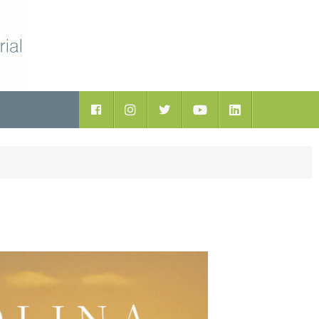
ductos
Facebook
Instagram
Twitter
Youtube
LinkedIn