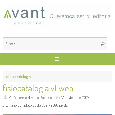
Saltar
al
contenido
Búsq
Buscar
para
«
Fisiopatología
fisiopatalogia v1 web
María Loreto Navarro Pacheco
17 noviembre, 2025
El tamaño completo es de
1769 × 2560
pixels