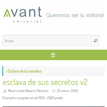
Saltar
al
contenido
Búsq
Buscar
para
«
Esclava de tus secretos
esclava de sus secretos v2
María Loreto Navarro Pacheco
25 marzo, 2026
El tamaño completo es de
1769 × 2560
pixels