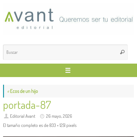
Saltar
al
contenido
Búsq
Buscar
para
«
Ecos de un hijo
portada-87
Editorial Avant
26 mayo, 2026
El tamaño completo es de
833 × 1251
pixels