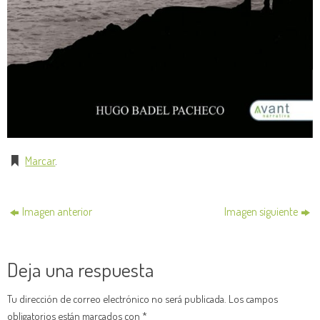
Marcar
.
Imagen anterior
Imagen siguiente
Deja una respuesta
Tu dirección de correo electrónico no será publicada.
Los campos
obligatorios están marcados con
*