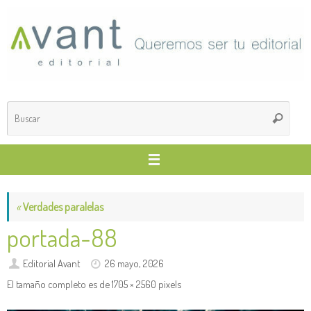
Saltar
al
contenido
Búsq
Buscar
para
«
Verdades paralelas
portada-88
Editorial Avant
26 mayo, 2026
El tamaño completo es de
1705 × 2560
pixels