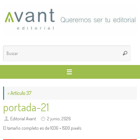
Saltar
al
contenido
Búsq
Buscar
para
«
Artículo 37
portada-21
Editorial Avant
2 junio, 2026
El tamaño completo es de
1036 × 1500
pixels