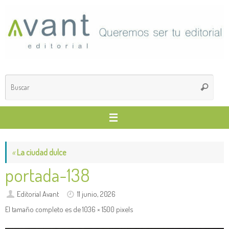
Saltar
al
contenido
Búsq
Buscar
para
«
La ciudad dulce
portada-138
Editorial Avant
11 junio, 2026
El tamaño completo es de
1036 × 1500
pixels