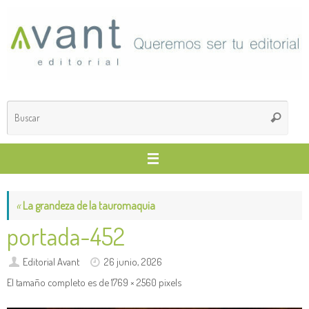
Saltar
al
contenido
Búsq
Buscar
para
«
La grandeza de la tauromaquia
portada-452
Editorial Avant
26 junio, 2026
El tamaño completo es de
1769 × 2560
pixels