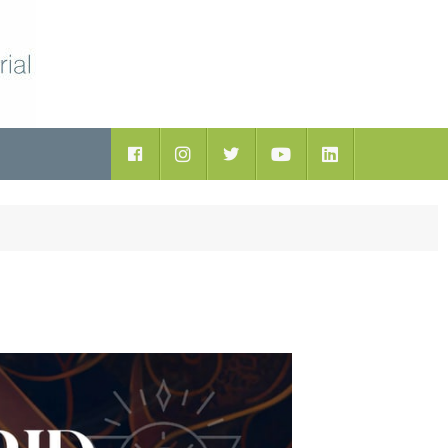
ductos
Facebook
Instagram
Twitter
Youtube
LinkedIn