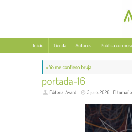
Saltar
al
contenido
Saltar
Inicio
Tienda
Autores
Publica con nos
al
contenido
«
Yo me confieso bruja
portada-16
Editorial Avant
3 julio, 2026
El tamaño