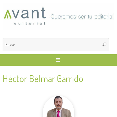
Saltar
al
contenido
Búsq
Buscar
para
Héctor Belmar Garrido