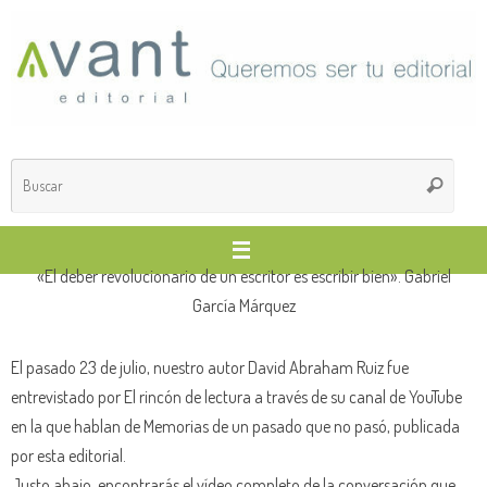
Saltar
al
contenido
Búsq
Buscar
para
«El deber revolucionario de un escritor es escribir bien». Gabriel
García Márquez
El pasado 23 de julio, nuestro autor David Abraham Ruiz fue
entrevistado por El rincón de lectura a través de su canal de YouTube
en la que hablan de Memorias de un pasado que no pasó, publicada
por esta editorial.
Justo abajo, encontrarás el vídeo completo de la conversación que