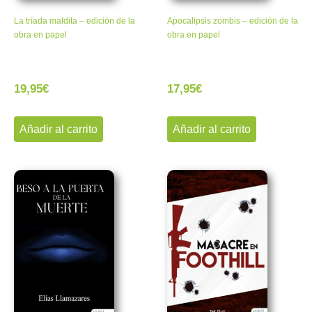
La tríada maldita – edición de la
Apocalipsis zombis – edición de la
obra en papel
obra en papel
19,95
€
17,95
€
Añadir al carrito
Añadir al carrito