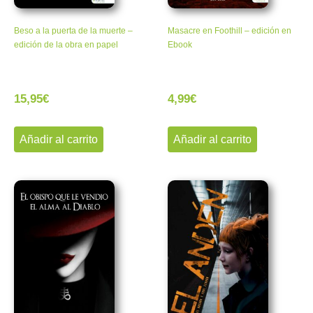
Beso a la puerta de la muerte –
Masacre en Foothill – edición en
edición de la obra en papel
Ebook
15,95
€
4,99
€
Añadir al carrito
Añadir al carrito