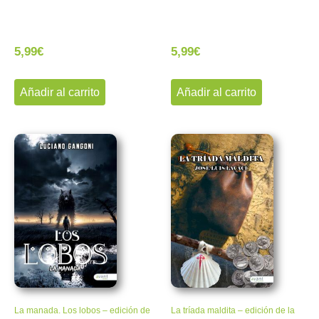
5,99
€
5,99
€
Añadir al carrito
Añadir al carrito
La manada. Los lobos – edición de
La tríada maldita – edición de la