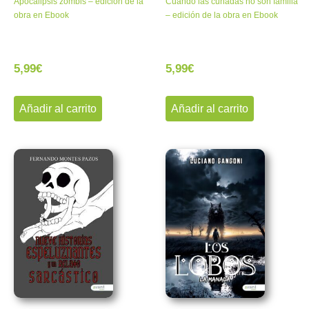
Apocalipsis zombis – edición de la
Cuando las cuñadas no son familia
obra en Ebook
– edición de la obra en Ebook
5,99
€
5,99
€
Añadir al carrito
Añadir al carrito