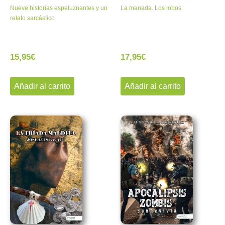
Nueve historias espeluznantes y un
La manada. Los lobos
relato sarcástico
15,95
€
17,95
€
Añadir al carrito
Añadir al carrito