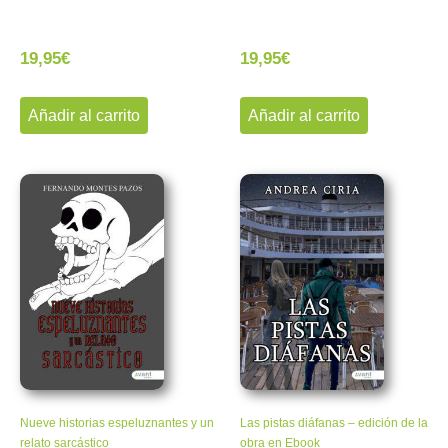
19,95
€
19,95
€
Añadir al carrito
Añadir al carrito
Nueve historias espeluznantes y un
Las pistas diáfanas – edición de la
relato sarcástico
obra en Ebook