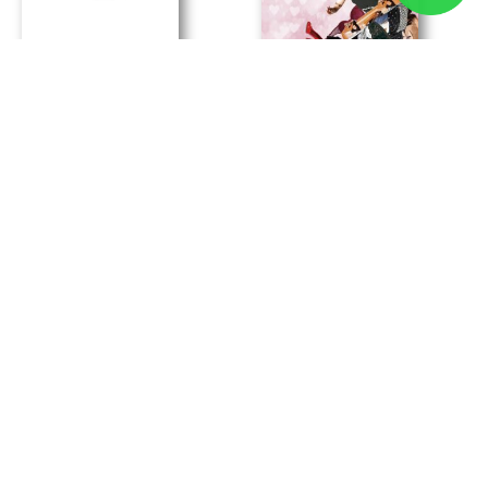
Galatxo – edición de la obra en
Y de repente… YO – obra en papel
papel
17,95
€
16,95
€
Añadir al carrito
Añadir al carrito