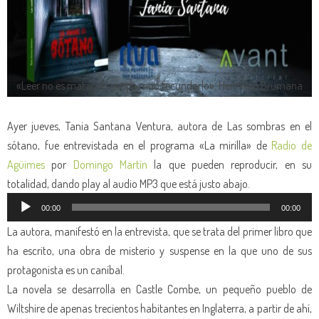
«Leer no es matar el tiempo, sino fecundarlo». Herminia Brumana
Ayer jueves, Tania Santana Ventura, autora de Las sombras en el
sótano, fue entrevistada en el programa «La mirilla» de
Radio de
Agüimes
por
Domingo Martín
la que pueden reproducir, en su
totalidad, dando play al audio MP3 que está justo abajo.
Reproductor
00:00
00:00
de
La autora, manifestó en la entrevista, que se trata del primer libro que
audio
ha escrito, una obra de misterio y suspense en la que uno de sus
protagonista es un caníbal.
La novela se desarrolla en Castle Combe, un pequeño pueblo de
Wiltshire de apenas trecientos habitantes en Inglaterra, a partir de ahí,