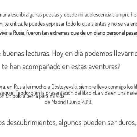
rimaria escribí algunas poesías y desde mi adolescencia siempre he
i te critica, le puedes expresar todo lo que sientes y no se va eno
ivir a Rusia, fueron tan extremas que de un diario personal pasar
 buenas lecturas. Hoy en día podemos llevarnos 
ue te han acompañado en estas aventuras?
ura
, en Rusia leí mucho a Dostoyevski, siempre llevo conmigo los 
quiel Teodoro en la presentación del libro «La vida en una maleta
un polo a tierra para mi vida.
de Madrid (Junio 2019)
hos descubrimientos, algunos pueden ser duros