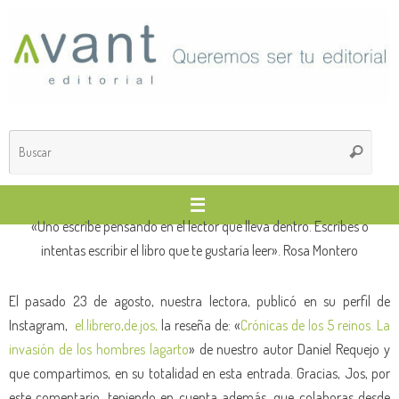
Saltar
al
contenido
Búsq
Buscar
para
«Uno escribe pensando en el lector que lleva dentro. Escribes o
intentas escribir el libro que te gustaría leer». Rosa Montero
El pasado 23 de agosto, nuestra lectora, publicó en su perfil de
Instagram,
el.librero,de.jos,
la reseña de: «
Crónicas de los 5 reinos. La
invasión de los hombres lagarto
» de nuestro autor Daniel Requejo y
que compartimos, en su totalidad en esta entrada. Gracias, Jos, por
este comentario, teniendo en cuenta además, que colaboras desde