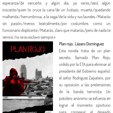
esperanza/de vencerte, y algún día, ya verás,/será algún
inocente/quien te cruce la cara/de un fustazo, muerte,/quedando
malherida,/herrumbrosa, a la zaga/de la vida y sus laureles./Matarás
sin pasión,/menos teatralmente,/por costumbre, como un
funcionario displicente./Matarás, claro que matarás,/pero de nada te
servirá./no se es esclavo siempre.»
Plan rojo, Lázaro Domínguez
Esta novela trata de un plan
secreto, llamado Plan Rojo,
urdido por la ETA para eliminar al
presidente del Gobierno español,
el señor Rodríguez Zapatero, por
su oposición a las pretensiones
de la banda terrorista. Un
pistolero anónimo se esfuerza en
lograr el momento oportuno
para conseguir el deseado