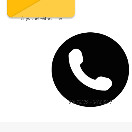
info@avanteditorial.com
931176379 – 648015317