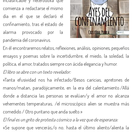
inclasificable y heterodoxa que
comienza a redactarse el mismo
día en el que se declaró el
confinamiento, tras el estado de
alarma provocado por la
pandemia del coronavirus.
En él encontraremos relatos, reflexiones, análisis, opiniones, pequeños
ensayos y poemas sobre la incertidumbre, el miedo, la soledad, la
política, el amor, tratados siempre con ácida elegancia y humor.
El libro se abre con un texto revelador:
«Tanta efusividad nos ha infectado/Besos caricias, apretones de
manos/matan, paradójicamente, en la era del calentamiento./Allá
donde a distancia las personas se evalúan/y el amor no alcanza
vehementes temperaturas, /el microscópico alien se muestra más
comedido./ Otro puritano que anda suelto.»
El final es un grito de protesta cósmico a la vez que de esperanza:
«Se supone que vencerás,/o no; hasta el último aliento/alienta la