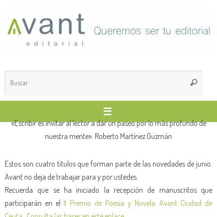
Saltar
al
contenido
Búsq
Buscar
para
«Escribir es invitar al lector a dar un paseo por lo más profundo de
nuestra mente». Roberto Martínez Guzmán
Estos son cuatro títulos que forman parte de las novedades de junio.
Avant no deja de trabajar para y por ustedes.
Recuerda que se ha iniciado la recepción de manuscritos que
participarán en el
II Premio de Poesía y Novela: Avant Ciudad de
Ceuta. Consulta las bases en este enlace.