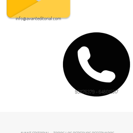
info@avanteditorial.com
931176379 – 648015317