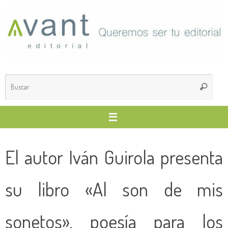
Saltar
al
contenido
Búsq
Buscar
para
El autor Iván Guirola presenta
su libro «Al son de mis
sonetos», poesía para los