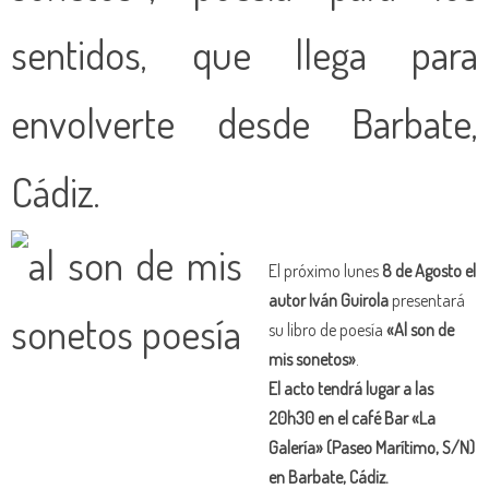
sentidos, que llega para
envolverte desde Barbate,
Cádiz.
El próximo lunes
8 de Agosto el
autor Iván Guirola
presentará
su libro de poesía
«Al son de
mis sonetos»
.
El acto tendrá lugar a las
20h30 en el café Bar «La
Galería» (Paseo Marítimo, S/N)
en Barbate, Cádiz.