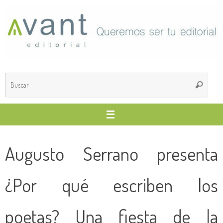
Saltar
al
contenido
Búsq
Buscar
para
Augusto Serrano presenta
¿Por qué escriben los
poetas? Una fiesta de la