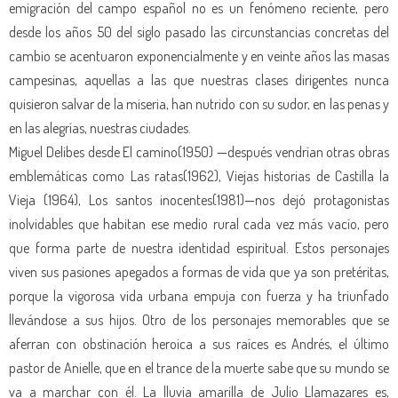
emigración del campo español no es un fenómeno reciente, pero
desde los años 50 del siglo pasado las circunstancias concretas del
cambio se acentuaron exponencialmente y en veinte años las masas
campesinas, aquellas a las que nuestras clases dirigentes nunca
quisieron salvar de la miseria, han nutrido con su sudor, en las penas y
en las alegrías, nuestras ciudades.
Miguel Delibes desde El camino(1950) —después vendrían otras obras
emblemáticas como Las ratas(1962), Viejas historias de Castilla la
Vieja (1964), Los santos inocentes(1981)—nos dejó protagonistas
inolvidables que habitan ese medio rural cada vez más vacío, pero
que forma parte de nuestra identidad espiritual. Estos personajes
viven sus pasiones apegados a formas de vida que ya son pretéritas,
porque la vigorosa vida urbana empuja con fuerza y ha triunfado
llevándose a sus hijos. Otro de los personajes memorables que se
aferran con obstinación heroica a sus raíces es Andrés, el último
pastor de Anielle, que en el trance de la muerte sabe que su mundo se
va a marchar con él. La lluvia amarilla de Julio Llamazares es,