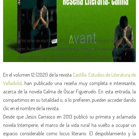
«Los libros solo se escriben para, por encima del propio aliento, unir
a los seres humanos, y así defendernos frente al inexorable reverso
de la existencia : la fugacidad y el olvido.» Stefan Zweig
En el volumen 12 (2021) de la revista
Castilla. Estudios de Literatura de
Valladolid
, han publicado una reseña muy completa e interesante,
acerca de la novela Calma de Óscar Figueruelo. En esta entrada, la
compartimos en su totalidad o, si lo prefieren, pueden acceder dando
clic en el nombre de la revista.
Desde que Jesús Carrasco en 2013 publicó su primera y aclamada
novela Intemperie, el marco de la vida rural ha vuelto a ocupar un
espacio considerable como locus literario. El despoblamiento y la