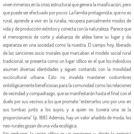
viven inmersos en la crisis estructural que genera la masificación, pero
que puede ser efectuado por pocos. La familia protagonista, que no es
rural, aprende a vivir en la ruralía, recupera parcialmente modos de
vida y de producción extintos y conecta con la naturaleza. Parece que
el menosprecio de corte y alabanza de aldea tiene su lugar y da
esperanza en una sociedad como la nuestra. El campo hoy, liberado
de las sanciones socio morales que marcaban el modelo social rural
tradicional, se presenta como un lugar idílico en el que los individuos
asumen diversas identidades y siguen contando con la movilidad
sociocultural urbana. Esto no invalida mantener costumbres
ontológicamente beneficiosas para la comunidad como las relaciones
de vecindad y compadrazgo, que se manifestarán hasta el final con el
duelo por sus vecinos a los que promete “enterrarlos uno por uno en
sus tumbas junto a los suyos, y a quien no tuviera una se la
proporcionaría” (p. 188). Además, hay un valor añadido de moda, los
neo-rurales gozan de una vida ecológica.
Sin embargo, la visión idílica es un espejismo y, desde la primera