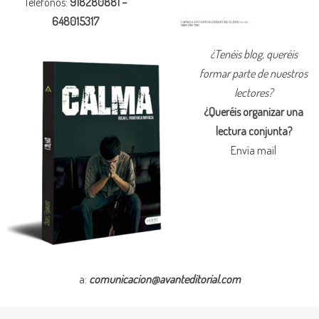
Teléfonos:
918280881 –
648015317
¿Tenéis blog, queréis
formar parte de nuestros
lectores?
¿Queréis organizar una
lectura conjunta?
Envía mail
a:
comunicacion@avanteditorial.com