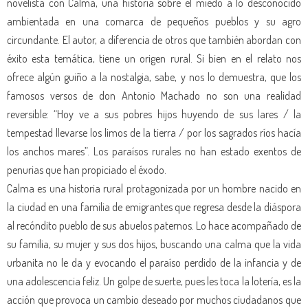
novelista con Calma, una historia sobre el miedo a lo desconocido
ambientada en una comarca de pequeños pueblos y su agro
circundante. El autor, a diferencia de otros que también abordan con
éxito esta temática, tiene un origen rural. Si bien en el relato nos
ofrece algún guiño a la nostalgia, sabe, y nos lo demuestra, que los
famosos versos de don Antonio Machado no son una realidad
reversible: “Hoy ve a sus pobres hijos huyendo de sus lares / la
tempestad llevarse los limos de la tierra / por los sagrados ríos hacía
los anchos mares”. Los paraísos rurales no han estado exentos de
penurias que han propiciado el éxodo.
Calma es una historia rural protagonizada por un hombre nacido en
la ciudad en una familia de emigrantes que regresa desde la diáspora
al recóndito pueblo de sus abuelos paternos. Lo hace acompañado de
su familia, su mujer y sus dos hijos, buscando una calma que la vida
urbanita no le da y evocando el paraíso perdido de la infancia y de
una adolescencia feliz. Un golpe de suerte, pues les toca la lotería, es la
acción que provoca un cambio deseado por muchos ciudadanos que