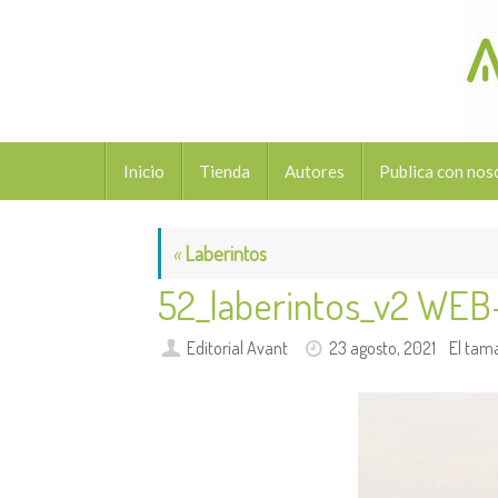
Saltar
al
contenido
Saltar
Inicio
Tienda
Autores
Publica con nos
al
contenido
«
Laberintos
52_laberintos_v2 WE
Editorial Avant
23 agosto, 2021
El tam