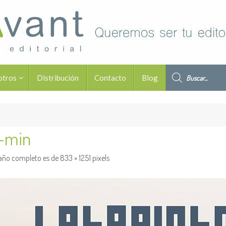
Búsqueda de pro
otros
Distribución
Contacto
Blog
B-min
año completo es de
833 × 1251
pixels