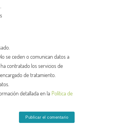
d
.
os
sado.
o se ceden o comunican datos a
r ha contratado los servicios de
encargado de tratamiento.
atos.
ormación detallada en la
Política de