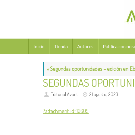
Saltar
al
contenido
Saltar
Inicio
Tienda
Autores
Publica con nos
al
contenido
«
Segundas oportunidades – edición en E
SEGUNDAS OPORTUN
Editorial Avant
21 agosto, 2023
?attachment_id=16609