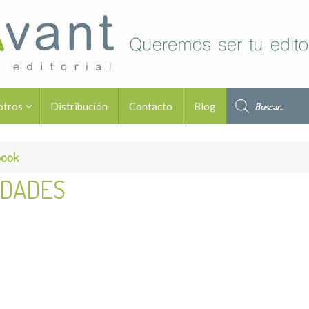
Búsqueda de pro
otros
Distribución
Contacto
Blog
book
IDADES