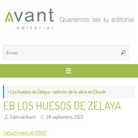
Saltar
al
contenido
Búsq
Buscar
para
«
Los huesos de Zelaya – edición de la obra en Ebook
EB LOS HUESOS DE ZELAYA
Editorial Avant
28 septiembre, 2023
?attachment_id=17097