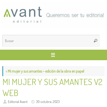
Saltar
al
contenido
Búsq
Buscar
para
«
Mi mujer y sus amantes – edición de la obra en papel
MI MUJER Y SUS AMANTES V2
WEB
Editorial Avant
30 octubre, 2023