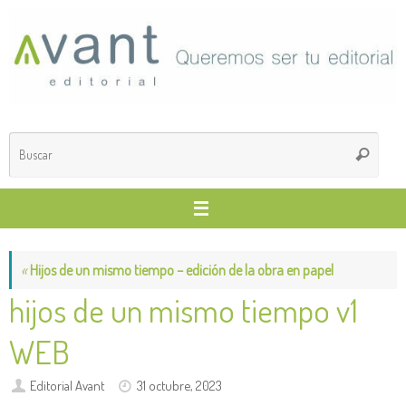
Saltar
al
contenido
Búsq
Buscar
para
«
Hijos de un mismo tiempo – edición de la obra en papel
hijos de un mismo tiempo v1
WEB
Editorial Avant
31 octubre, 2023