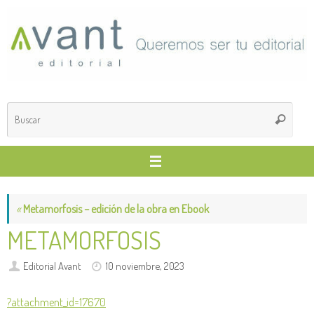
Saltar
al
contenido
Búsq
Buscar
para
«
Metamorfosis – edición de la obra en Ebook
METAMORFOSIS
Editorial Avant
10 noviembre, 2023
?attachment_id=17670