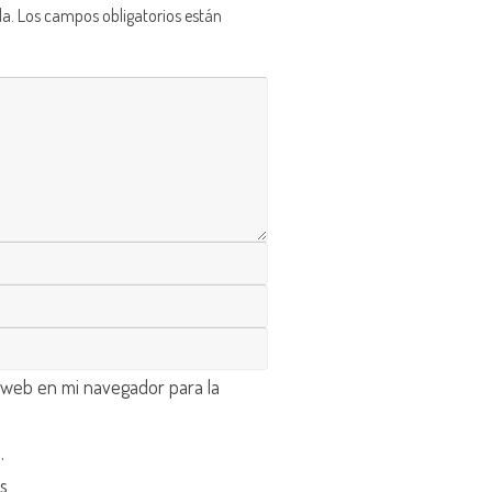
da.
Los campos obligatorios están
 web en mi navegador para la
d
.
os