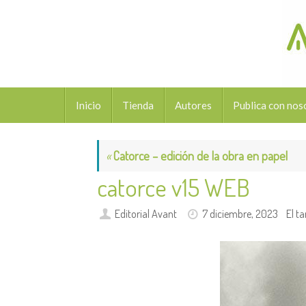
Saltar
al
contenido
Saltar
Inicio
Tienda
Autores
Publica con nos
al
contenido
«
Catorce – edición de la obra en papel
catorce v15 WEB
Editorial Avant
7 diciembre, 2023
El t