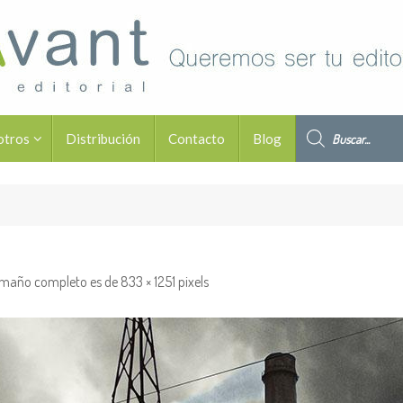
Búsqueda de pro
otros
Distribución
Contacto
Blog
amaño completo es de
833 × 1251
pixels