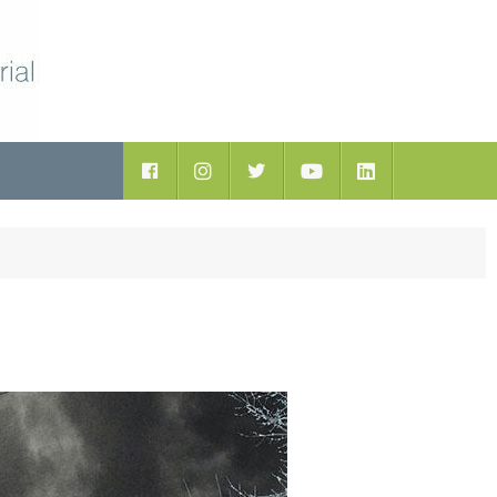
ductos
Facebook
Instagram
Twitter
Youtube
LinkedIn