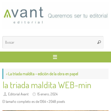
Saltar
al
contenido
Búsq
Buscar
para
«
La tríada maldita – edición de la obra en papel
la triada maldita WEB-min
Editorial Avant
15 enero, 2024
El tamaño completo es de
1364 × 2048
pixels