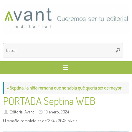
Saltar
al
contenido
Búsq
Buscar
para
«
Septina, la niña romana que no sabía qué quería ser de mayor
PORTADA Septina WEB
Editorial Avant
19 enero, 2024
El tamaño completo es de
1364 × 2048
pixels