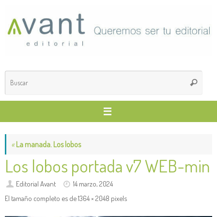
Saltar
al
contenido
Búsq
Buscar
para
«
La manada. Los lobos
Los lobos portada v7 WEB-min
Editorial Avant
14 marzo, 2024
El tamaño completo es de
1364 × 2048
pixels