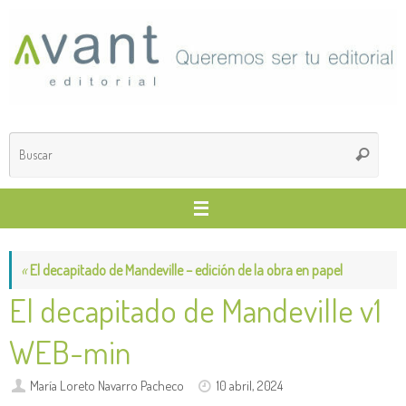
Saltar
al
contenido
Búsq
Buscar
para
«
El decapitado de Mandeville – edición de la obra en papel
El decapitado de Mandeville v1
WEB-min
María Loreto Navarro Pacheco
10 abril, 2024