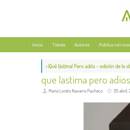
Saltar
al
contenido
Saltar
Inicio
Tienda
Autores
Publica con nos
al
contenido
«
¡Qué lástima! Pero adiós – edición de la 
que lastima pero adio
María Loreto Navarro Pacheco
30 abril,