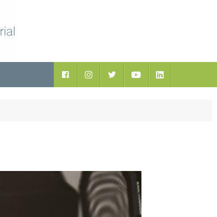
ductos
Facebook
Instagram
Twitter
Youtube
LinkedIn