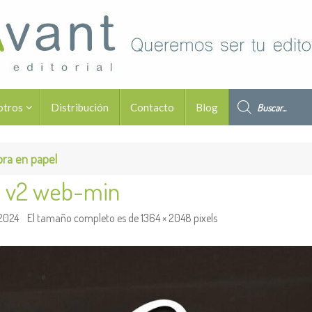
Búsqueda de pro
otros
Distribución
Contacto
Blog
obra en papel
s v2 web-min
 2024
El tamaño completo es de
1364 × 2048
pixels