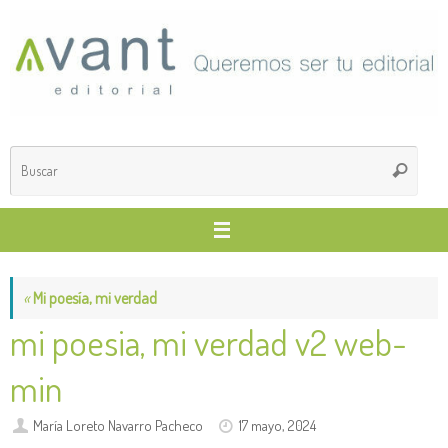
Saltar
al
contenido
Búsq
Buscar
para
«
Mi poesía, mi verdad
mi poesia, mi verdad v2 web-
min
María Loreto Navarro Pacheco
17 mayo, 2024