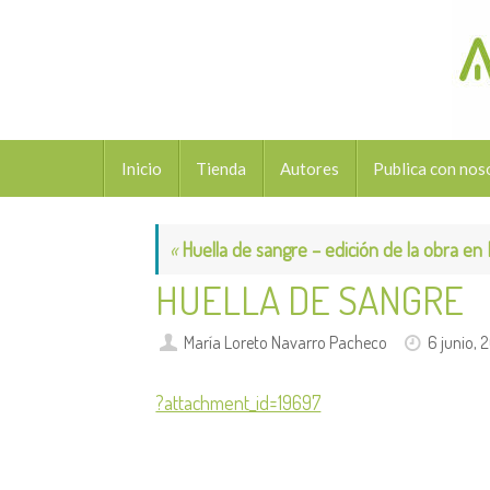
Saltar
al
contenido
Saltar
Inicio
Tienda
Autores
Publica con nos
al
contenido
«
Huella de sangre – edición de la obra en
HUELLA DE SANGRE
María Loreto Navarro Pacheco
6 junio, 
?attachment_id=19697