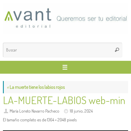
Saltar
al
contenido
Búsq
Buscar
para
«
La muerte tiene los labios rojos
LA-MUERTE-LABIOS web-min
María Loreto Navarro Pacheco
18 junio, 2024
El tamaño completo es de
1364 × 2048
pixels