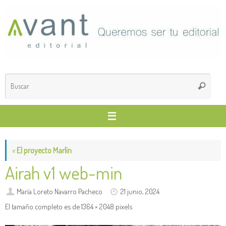
Saltar
al
contenido
Búsq
Buscar
para
«
El proyecto Marlín
Airah v1 web-min
María Loreto Navarro Pacheco
21 junio, 2024
El tamaño completo es de
1364 × 2048
pixels