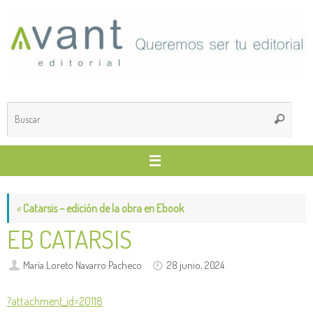
Saltar
al
contenido
Búsq
Buscar
para
«
Catarsis – edición de la obra en Ebook
EB CATARSIS
María Loreto Navarro Pacheco
28 junio, 2024
?attachment_id=20118