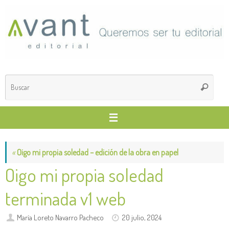
Saltar
al
contenido
Búsq
Buscar
para
«
Oigo mi propia soledad – edición de la obra en papel
Oigo mi propia soledad
terminada v1 web
María Loreto Navarro Pacheco
20 julio, 2024