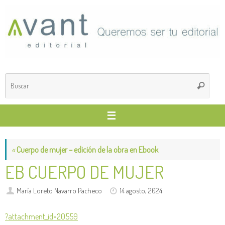
Saltar
al
contenido
Búsq
Buscar
para
«
Cuerpo de mujer – edición de la obra en Ebook
EB CUERPO DE MUJER
María Loreto Navarro Pacheco
14 agosto, 2024
?attachment_id=20559