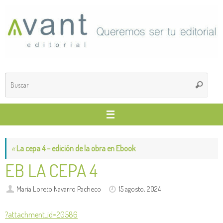
Saltar
al
contenido
Búsq
Buscar
para
«
La cepa 4 – edición de la obra en Ebook
EB LA CEPA 4
María Loreto Navarro Pacheco
15 agosto, 2024
?attachment_id=20586