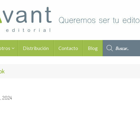
Búsqueda de pro
otros
Distribución
Contacto
Blog
ook
o, 2024