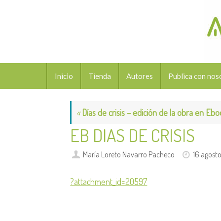
Saltar
al
contenido
Saltar
Inicio
Tienda
Autores
Publica con nos
al
contenido
«
Días de crisis – edición de la obra en Eb
EB DIAS DE CRISIS
María Loreto Navarro Pacheco
16 agost
?attachment_id=20597