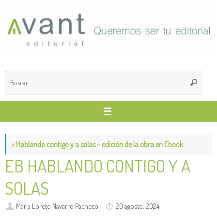
Saltar
al
contenido
Búsq
Buscar
para
«
Hablando contigo y a solas – edición de la obra en Ebook
EB HABLANDO CONTIGO Y A
SOLAS
María Loreto Navarro Pacheco
20 agosto, 2024