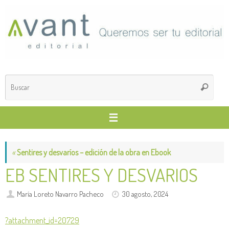
Saltar
al
contenido
Búsq
Buscar
para
«
Sentires y desvaríos – edición de la obra en Ebook
EB SENTIRES Y DESVARIOS
María Loreto Navarro Pacheco
30 agosto, 2024
?attachment_id=20729