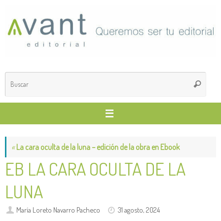
Saltar
al
contenido
Búsq
Buscar
para
«
La cara oculta de la luna – edición de la obra en Ebook
EB LA CARA OCULTA DE LA
LUNA
María Loreto Navarro Pacheco
31 agosto, 2024