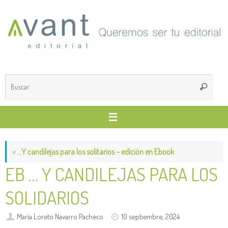
Saltar
al
contenido
Búsq
Buscar
para
«
…Y candilejas para los solitarios – edición en Ebook
EB … Y CANDILEJAS PARA LOS
SOLIDARIOS
María Loreto Navarro Pacheco
10 septiembre, 2024