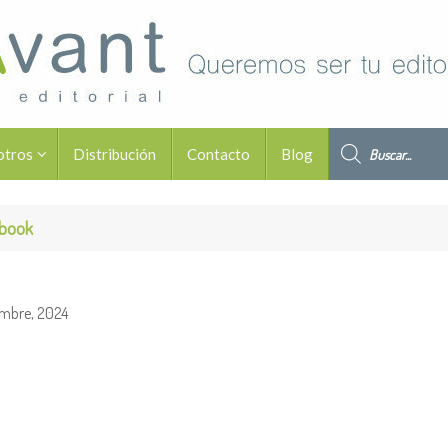
Búsqueda de pro
otros
Distribución
Contacto
Blog
Ebook
O
embre, 2024