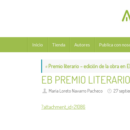
Saltar
al
contenido
Saltar
Inicio
Tienda
Autores
Publica con nos
al
contenido
«
Premio literario – edición de la obra en 
EB PREMIO LITERARI
María Loreto Navarro Pacheco
27 septi
?attachment_id=21086