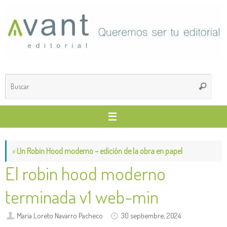
Saltar
al
contenido
Búsq
Buscar
para
«
Un Robin Hood moderno – edición de la obra en papel
El robin hood moderno
terminada v1 web-min
María Loreto Navarro Pacheco
30 septiembre, 2024